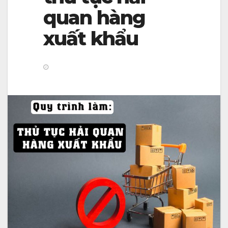
v
quan hàng
i
xuất khẩu
g
a
t
i
o
n