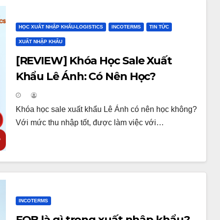
HỌC XUẤT NHẬP KHẨU-LOGISTICS
INCOTERMS
TIN TỨC
XUẤT NHẬP KHẨU
[REVIEW] Khóa Học Sale Xuất
Khẩu Lê Ánh: Có Nên Học?
Khóa học sale xuất khẩu Lê Ánh có nên học không?
Với mức thu nhập tốt, được làm việc với…
INCOTERMS
FOB là gì trong xuất nhập khẩu?