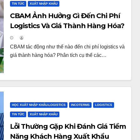
TIN TỨC
XUẤT NHẬP KHẨU
CBAM Ảnh Hưởng Gì Đến Chi Phí
Logistics Và Giá Thành Hàng Hóa?
CBAM tác động như thế nào đến chi phí logistics và
giá thành hàng hóa? Phân tích cụ thể các…
HỌC XUẤT NHẬP KHẨU-LOGISTICS
INCOTERMS
LOGISTICS
TIN TỨC
XUẤT NHẬP KHẨU
Lỗi Thường Gặp Khi Đánh Giá Tiềm
Năng Khách Hàng Xuất Khẩu