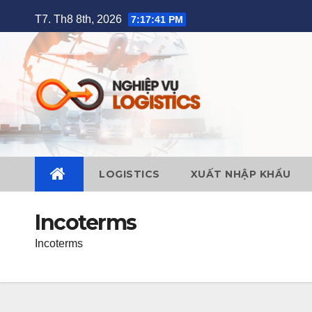
Skip
T7. Th8 8th, 2026
7:17:42 PM
to
content
LOGISTICS
XUẤT NHẬP KHẨU
Incoterms
Incoterms