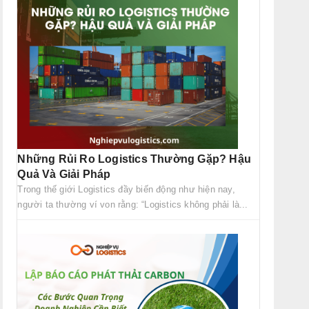
Những Rủi Ro Logistics Thường Gặp? Hậu
Quả Và Giải Pháp
Trong thế giới Logistics đầy biến động như hiện nay,
người ta thường ví von rằng: “Logistics không phải là...