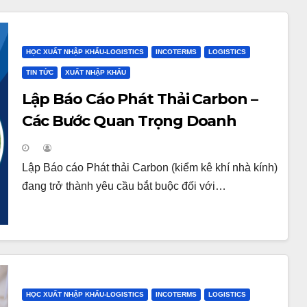
HỌC XUẤT NHẬP KHẨU-LOGISTICS
INCOTERMS
LOGISTICS
TIN TỨC
XUẤT NHẬP KHẨU
Lập Báo Cáo Phát Thải Carbon –
Các Bước Quan Trọng Doanh
Nghiệp Cần Biết
Lập Báo cáo Phát thải Carbon (kiểm kê khí nhà kính)
đang trở thành yêu cầu bắt buộc đối với…
HỌC XUẤT NHẬP KHẨU-LOGISTICS
INCOTERMS
LOGISTICS