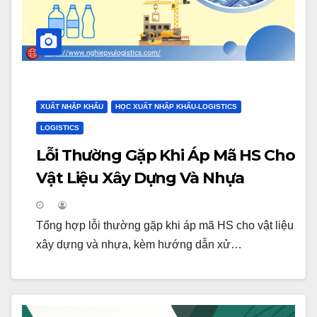
XUẤT NHẬP KHẨU
HỌC XUẤT NHẬP KHẨU-LOGISTICS
LOGISTICS
Lỗi Thường Gặp Khi Áp Mã HS Cho
Vật Liệu Xây Dựng Và Nhựa
Tổng hợp lỗi thường gặp khi áp mã HS cho vật liệu
xây dựng và nhựa, kèm hướng dẫn xử…