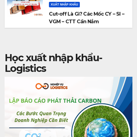
XUẤT NHẬP KHẨU
Cut-off Là Gì? Các Mốc CY – SI –
VGM – CTT Cần Nắm
Học xuất nhập khẩu-
Logistics