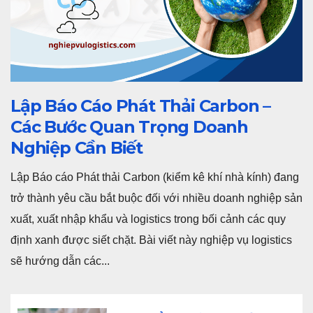
Lập Báo Cáo Phát Thải Carbon –
Các Bước Quan Trọng Doanh
Nghiệp Cần Biết
Lập Báo cáo Phát thải Carbon (kiểm kê khí nhà kính) đang
trở thành yêu cầu bắt buộc đối với nhiều doanh nghiệp sản
xuất, xuất nhập khẩu và logistics trong bối cảnh các quy
định xanh được siết chặt. Bài viết này nghiệp vụ logistics
sẽ hướng dẫn các...