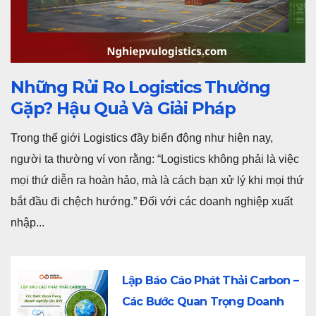
Những Rủi Ro Logistics Thường
Gặp? Hậu Quả Và Giải Pháp
Trong thế giới Logistics đầy biến động như hiện nay,
người ta thường ví von rằng: “Logistics không phải là việc
mọi thứ diễn ra hoàn hảo, mà là cách bạn xử lý khi mọi thứ
bắt đầu đi chệch hướng.” Đối với các doanh nghiệp xuất
nhập...
Lập Báo Cáo Phát Thải Carbon –
Các Bước Quan Trọng Doanh