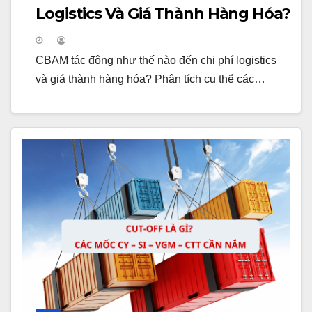
Logistics Và Giá Thành Hàng Hóa?
CBAM tác động như thế nào đến chi phí logistics
và giá thành hàng hóa? Phân tích cụ thể các…