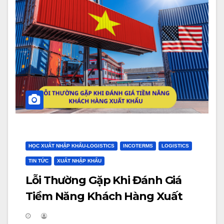
HỌC XUẤT NHẬP KHẨU-LOGISTICS
INCOTERMS
LOGISTICS
TIN TỨC
XUẤT NHẬP KHẨU
Lỗi Thường Gặp Khi Đánh Giá
Tiềm Năng Khách Hàng Xuất
Khẩu