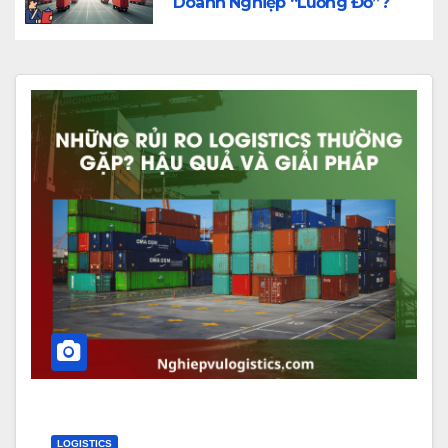
Doanh Nghiệp “Luồng Đỏ”?
LOGISTICS