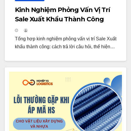
Kinh Nghiệm Phỏng Vấn Vị Trí
Sale Xuất Khẩu Thành Công
Tổng hợp kinh nghiệm phỏng vấn vị trí Sale Xuất
khẩu thành công: cách trả lời câu hỏi, thể hiện…