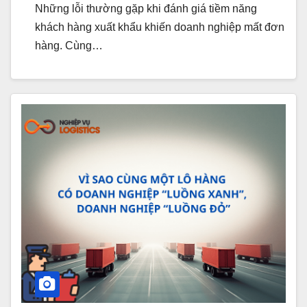
Những lỗi thường gặp khi đánh giá tiềm năng
khách hàng xuất khẩu khiến doanh nghiệp mất đơn
hàng. Cùng…