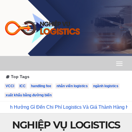
Skip
to
content
T
o
Top Tags
g
VCCI
ICC
handling fee
nhân viên logistics
ngành logistics
g
xuất khẩu bằng đường biển
l
 Phí Logistics Và Giá Thành Hàng Hóa?
Cut-off Là Gì
e
N
NGHIỆP VỤ LOGISTICS
a