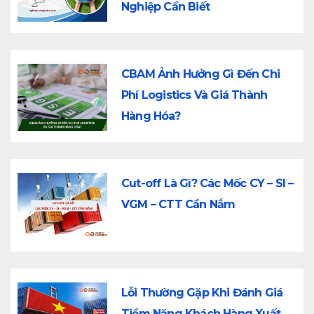
Nghiệp Cần Biết
CBAM Ảnh Hưởng Gì Đến Chi
Phí Logistics Và Giá Thành
Hàng Hóa?
Cut-off Là Gì? Các Mốc CY – SI –
VGM – CTT Cần Nắm
Lỗi Thường Gặp Khi Đánh Giá
Tiềm Năng Khách Hàng Xuất