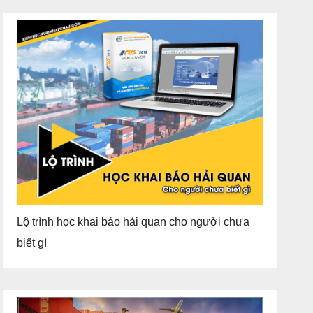
Lộ trình học khai báo hải quan cho người chưa
biết gì