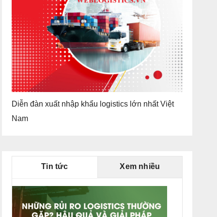
Diễn đàn xuất nhập khẩu logistics lớn nhất Việt
Nam
Tin tức
Xem nhiều