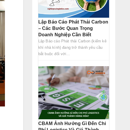
Lập Báo Cáo Phát Thải Carbon
– Các Bước Quan Trọng
Doanh Nghiệp Cần Biết
Lập Báo cáo Phát thải Carbon (kiểm kê
khí nhà kính) đang trở thành yêu cầu
bắt buộc đối với...
CBAM Ảnh Hưởng Gì Đến Chi
Phí Logistics Và Giá Thành