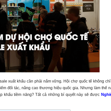
ale xuất khẩu cần phải nắm vững. Hội chợ quốc tế không chỉ
kiếm đối tác, nâng cao thương hiệu quốc gia. Nhưng làm thế 
ập khẩu tiềm năng? Tất cả những bí quyết này sẽ được
Nghi