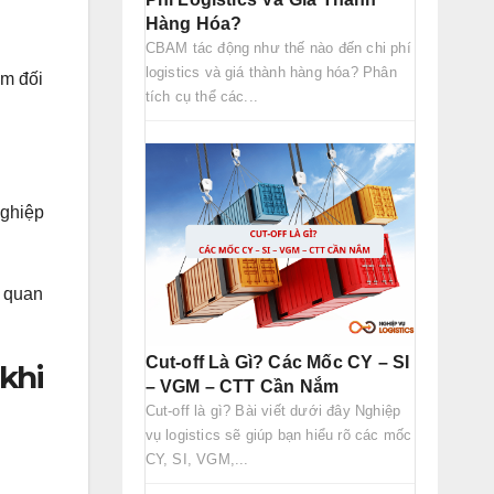
Hàng Hóa?
CBAM tác động như thế nào đến chi phí
logistics và giá thành hàng hóa? Phân
ếm đối
tích cụ thể các...
nghiệp
m quan
Cut-off Là Gì? Các Mốc CY – SI
khi
– VGM – CTT Cần Nắm
Cut-off là gì? Bài viết dưới đây Nghiệp
vụ logistics sẽ giúp bạn hiểu rõ các mốc
CY, SI, VGM,...