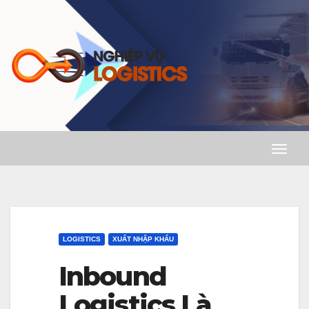
Skip
to
content
T
o
g
g
l
LOGISTICS
XUẤT NHẬP KHẨU
e
Inbound
N
Logistics Là
a