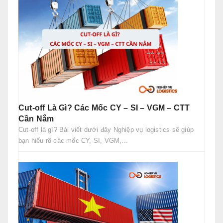
Cut-off Là Gì? Các Mốc CY – SI – VGM – CTT
Cần Nắm
Cut-off là gì? Bài viết dưới đây Nghiệp vụ logistics sẽ giúp
bạn hiểu rõ các mốc CY, SI, VGM,...