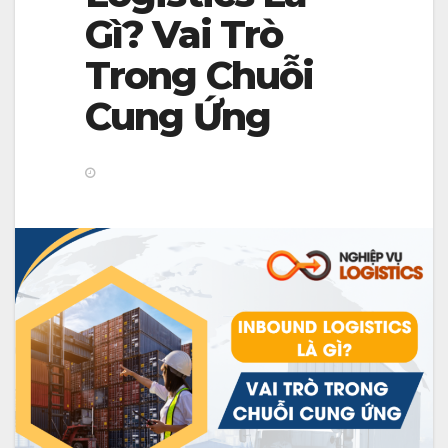
v
Gì? Vai Trò
i
Trong Chuỗi
g
Cung Ứng
a
t
i
o
n