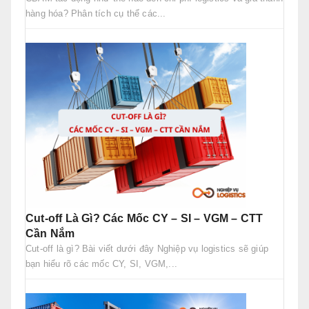
hàng hóa? Phân tích cụ thể các...
Cut-off Là Gì? Các Mốc CY – SI – VGM – CTT
Cần Nắm
Cut-off là gì? Bài viết dưới đây Nghiệp vụ logistics sẽ giúp
bạn hiểu rõ các mốc CY, SI, VGM,...