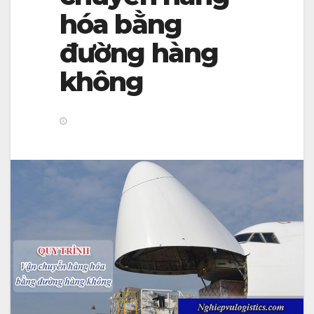
v
hóa bằng
i
đường hàng
g
không
a
t
i
o
n