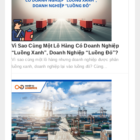
Vì Sao Cùng Một Lô Hàng Có Doanh Nghiệp
“Luồng Xanh”, Doanh Nghiệp “Luồng Đỏ”?
Vì sao cùng một lô hàng nhưng doanh nghiệp được phân
luồng xanh, doanh nghiệp lại vào luồng đỏ? Cùng...