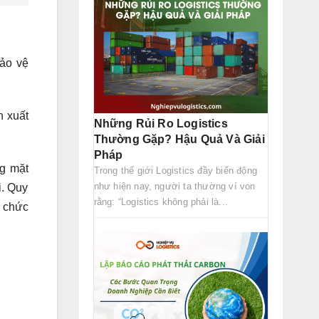
ảo vệ
n xuất
Những Rủi Ro Logistics
Thường Gặp? Hậu Quả Và Giải
Pháp
ng mặt
Trong thế giới Logistics đầy biến động
như hiện nay, người ta thường ví von
i. Quy
rằng: “Logistics không phải là...
ổ chức