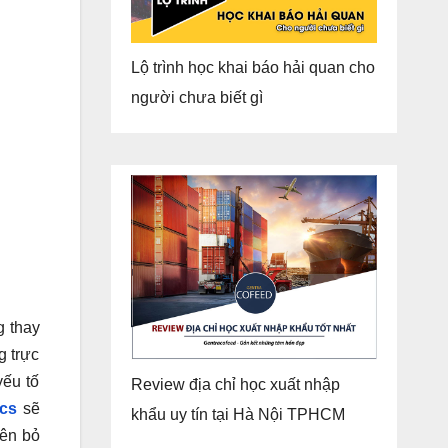
Lộ trình học khai báo hải quan cho
người chưa biết gì
g thay
g trực
yếu tố
Review địa chỉ học xuất nhập
ics
sẽ
khẩu uy tín tại Hà Nội TPHCM
ên bỏ