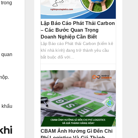
 trong
Lập Báo Cáo Phát Thải Carbon
– Các Bước Quan Trọng
Doanh Nghiệp Cần Biết
Lập Báo cáo Phát thải Carbon (kiểm kê
khí nhà kính) đang trở thành yêu cầu
n quan
bắt buộc đối với...
 nộp.
p khẩu
khi
CBAM Ảnh Hưởng Gì Đến Chi
Phí Logistics Và Giá Thành