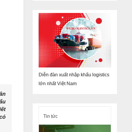
Diễn đàn xuất nhập khẩu logistics
lớn nhất Việt Nam
hân
ẩu
iết
Tin tức
 có