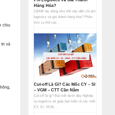
Hàng Hóa?
CBAM tác động như thế nào đến chi phí
logistics và giá thành hàng hóa? Phân
tích cụ thể các...
n chịu
trị và
Cut-off Là Gì? Các Mốc CY – SI
không,
– VGM – CTT Cần Nắm
Cut-off là gì? Bài viết dưới đây Nghiệp
vụ logistics sẽ giúp bạn hiểu rõ các mốc
CY, SI, VGM,...