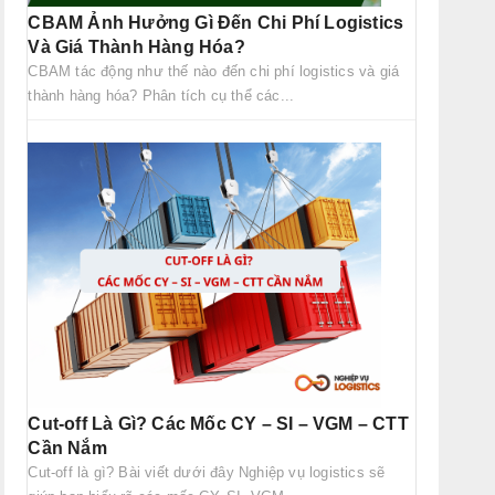
CBAM Ảnh Hưởng Gì Đến Chi Phí Logistics
Và Giá Thành Hàng Hóa?
CBAM tác động như thế nào đến chi phí logistics và giá
thành hàng hóa? Phân tích cụ thể các...
Cut-off Là Gì? Các Mốc CY – SI – VGM – CTT
Cần Nắm
Cut-off là gì? Bài viết dưới đây Nghiệp vụ logistics sẽ