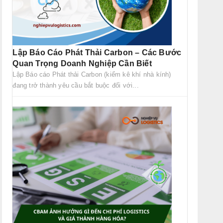
Lập Báo Cáo Phát Thải Carbon – Các Bước
Quan Trọng Doanh Nghiệp Cần Biết
Lập Báo cáo Phát thải Carbon (kiểm kê khí nhà kính)
đang trở thành yêu cầu bắt buộc đối với...