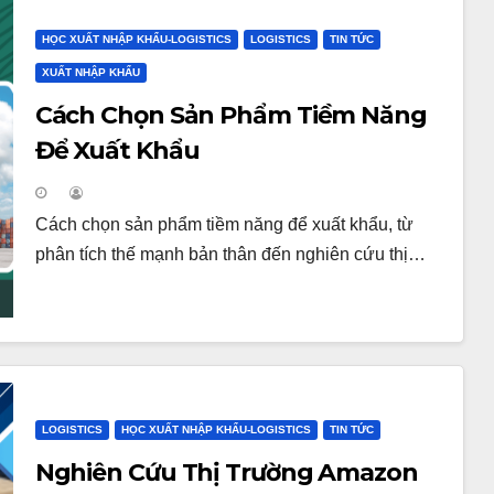
HỌC XUẤT NHẬP KHẨU-LOGISTICS
LOGISTICS
TIN TỨC
XUẤT NHẬP KHẨU
Cách Chọn Sản Phẩm Tiềm Năng
Để Xuất Khẩu
Cách chọn sản phẩm tiềm năng để xuất khẩu, từ
phân tích thế mạnh bản thân đến nghiên cứu thị…
LOGISTICS
HỌC XUẤT NHẬP KHẨU-LOGISTICS
TIN TỨC
Nghiên Cứu Thị Trường Amazon