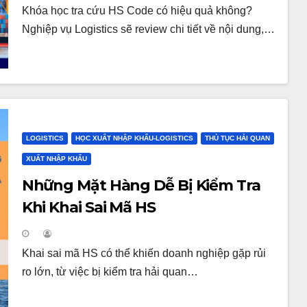
Khóa học tra cứu HS Code có hiệu quả không?
Nghiệp vụ Logistics sẽ review chi tiết về nội dung,…
LOGISTICS
HỌC XUẤT NHẬP KHẨU-LOGISTICS
THỦ TỤC HẢI QUAN
XUẤT NHẬP KHẨU
Những Mặt Hàng Dễ Bị Kiểm Tra
Khi Khai Sai Mã HS
Khai sai mã HS có thể khiến doanh nghiệp gặp rủi
ro lớn, từ việc bị kiểm tra hải quan…