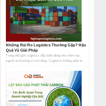
Những Rủi Ro Logistics Thường Gặp? Hậu
Quả Và Giải Pháp
Trong thế giới Logistics đầy biến động như hiện nay,
người ta thường ví von rằng: “Logistics không phải là...