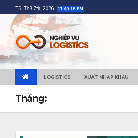
Skip
T6. Th8 7th, 2026
11:40:17 PM
to
content
LOGISTICS
XUẤT NHẬP KHẨU
Tháng: